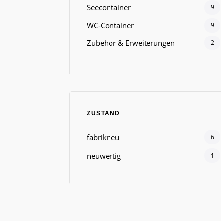
Seecontainer
9
WC-Container
9
Zubehör & Erweiterungen
2
ZUSTAND
fabrikneu
6
neuwertig
1