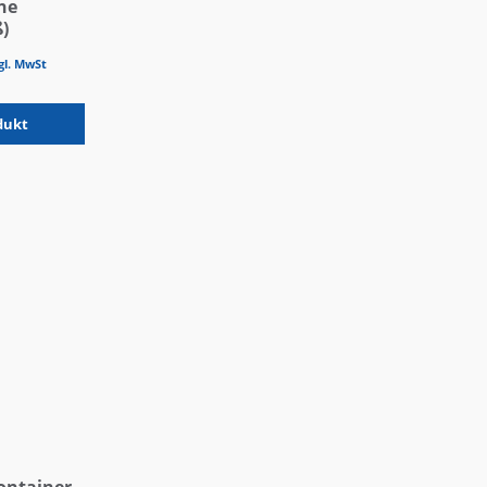
ne
)
gl. MwSt
dukt