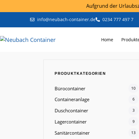
Aufgrund der Urlaubsze
info@neubach-container.de
0234 777 497 7
Home
Produkt
PRODUKTKATEGORIEN
Bürocontainer
10
Containeranlage
6
Duschcontainer
3
Lagercontainer
9
Sanitärcontainer
13