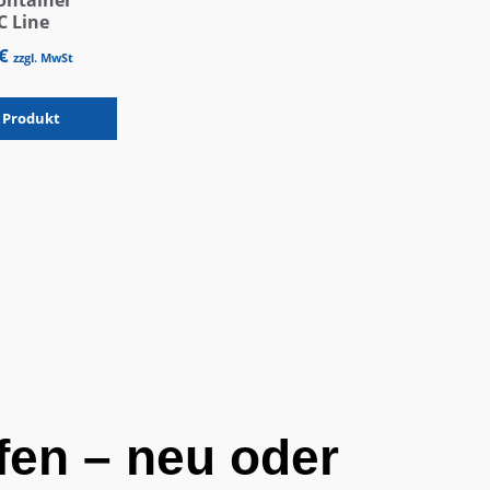
ontainer
C Line
€
zzgl. MwSt
rtig
 Produkt
fen – neu oder