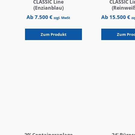
CLASSIC Line
CLASSIC Li
(Enzianblau)
(Reinweiß
Ab
7.500
€
Ab
15.500
€
zzgl. MwSt
zz
fabrikneu
fabrikneu
Zum Produkt
Zum Pro