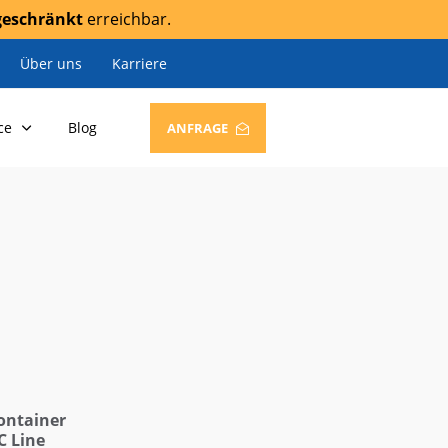
geschränkt
erreichbar.
Über uns
Karriere
ce
Blog
ANFRAGE
ontainer
C Line