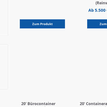
(Rein
Ab
5.500
fabrikneu
Zum Produkt
Zum
20′ Bürocontainer
20′ Container