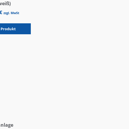
weiß)
€
zzgl. MwSt
 | 6.2 m²
 Produkt
anlage