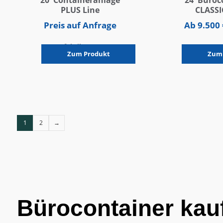
20′ Containeranlage
24′ Büroc
PLUS Line
CLASSI
Preis auf Anfrage
Ab
9.500
fabrikneu
neuwe
Zum Produkt
Zum
1
2
→
Bürocontainer kau