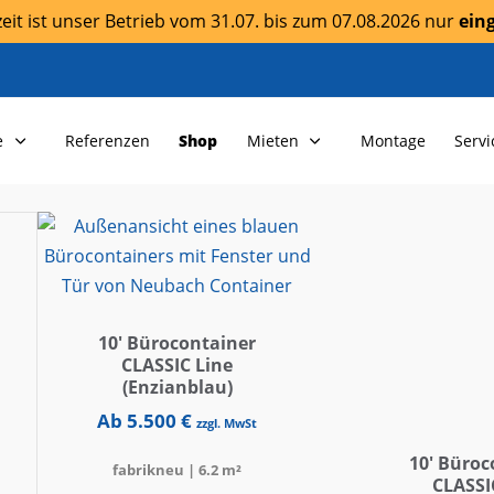
it ist unser Betrieb vom 31.07. bis zum 07.08.2026 nur
ein
e
Referenzen
Shop
Mieten
Montage
Servi
10′ Bürocontainer
CLASSIC Line
(Enzianblau)
Ab
5.500
€
zzgl. MwSt
10′ Büroc
fabrikneu | 6.2 m²
CLASSI