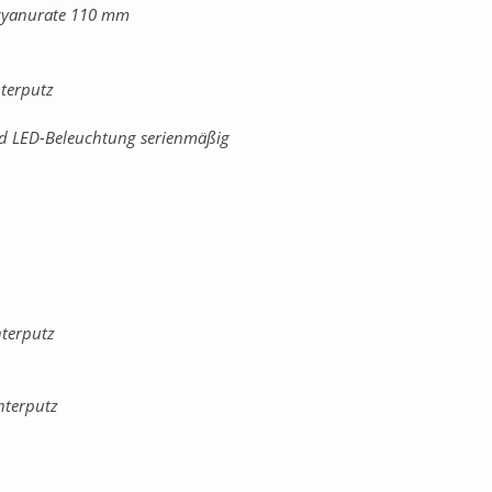
yanurate 110 mm
nterputz
d LED-Beleuchtung serienmäßig
nterputz
nterputz