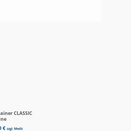
tainer CLASSIC
ine
0
€
zzgl. MwSt