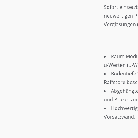
Sofort einsetz
neuwertigen P
Verglasungen (t
Raum Modul
u-Werten (u-We
Bodentiefe 
Raffstore besc
Abgehängte 
und Präsenzmel
Hochwertige
Vorsatzwand.