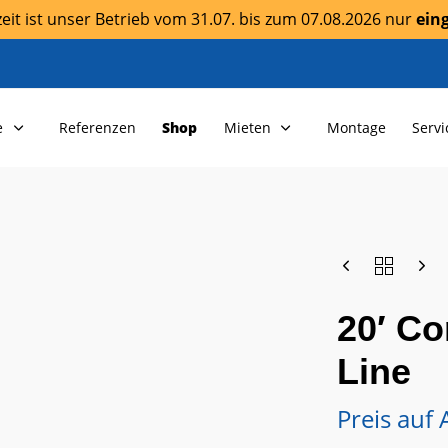
it ist unser Betrieb vom 31.07. bis zum 07.08.2026 nur
ein
e
Referenzen
Shop
Mieten
Montage
Servi
20′ C
Line
Preis auf 