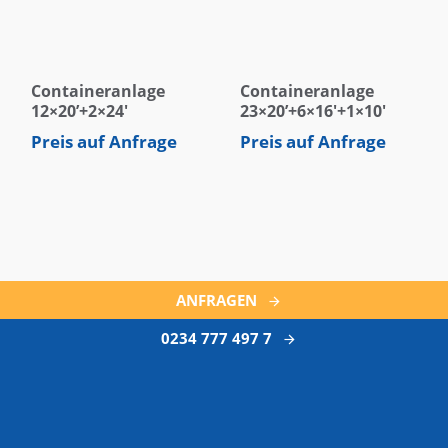
Containeranlage
Containeranlage
12×20’+2×24′
23×20’+6×16′+1×10′
Preis auf Anfrage
Preis auf Anfrage
ANFRAGEN
0234 777 497 7