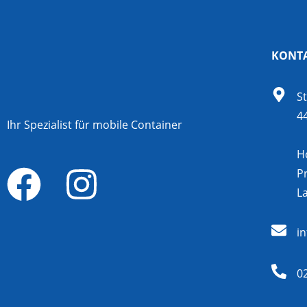
KONT
S
4
Ihr Spezialist für mobile Container
H
P
L
i
0