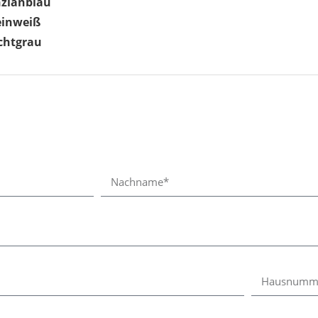
nzianblau
einweiß
chtgrau