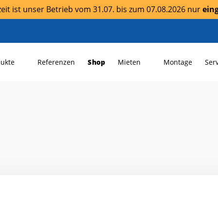
it ist unser Betrieb vom 31.07. bis zum 07.08.2026 nur
ein
dukte
Referenzen
Shop
Mieten
Montage
Ser