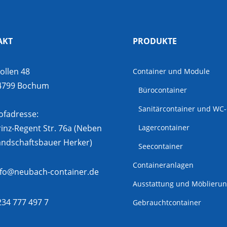
AKT
PRODUKTE
tollen 48
Container und Module
4799 Bochum
Bürocontainer
Sanitärcontainer und WC-
ofadresse:
rinz-Regent Str. 76a (Neben
Lagercontainer
andschaftsbauer Herker)
Seecontainer
Containeranlagen
nfo@neubach-container.de
Ausstattung und Möblieru
234 777 497 7
Gebrauchtcontainer